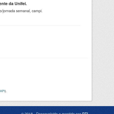
nte da Unifei.
ho/jornada semanal, campi.
API
).
© 2018 - Desenvolvido e mantido por
DTI