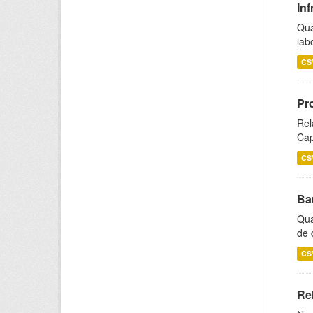
Inf
Qua
lab
CS
Pr
Rel
Cap
CS
Ba
Qua
de 
CS
Rel