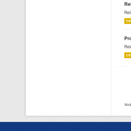
Re
Rel
CS
Pr
Rel
CS
Voc