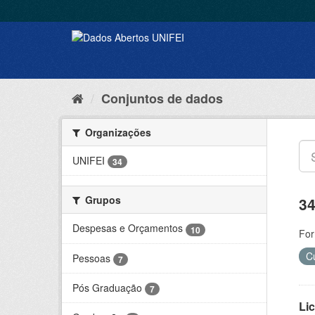
Conjuntos de dados
Organizações
UNIFEI
34
Grupos
34
Despesas e Orçamentos
10
For
C
Pessoas
7
Pós Graduação
7
Lic