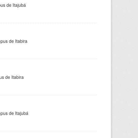
pus de Itajubá
pus de Itabira
s de Itabira
mpus de Itajubá