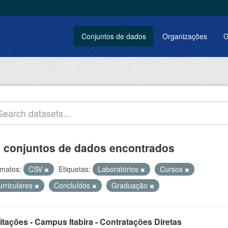
Conjuntos de dados
Organizações
G
 conjuntos de dados encontrados
matos:
CSV
Etiquetas:
Laboratórios
Cursos
urriculares
Concluídos
Graduação
itações - Campus Itabira - Contratações Diretas