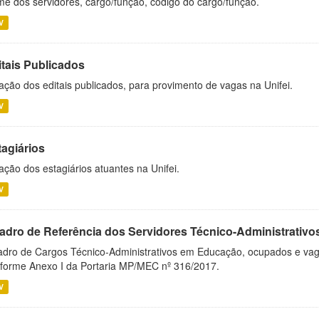
e dos servidores, cargo/função, código do cargo/função.
V
itais Publicados
ação dos editais publicados, para provimento de vagas na Unifei.
V
tagiários
ação dos estagiários atuantes na Unifei.
V
adro de Referência dos Servidores Técnico-Administrati
dro de Cargos Técnico-Administrativos em Educação, ocupados e vagos 
forme Anexo I da Portaria MP/MEC nº 316/2017.
V