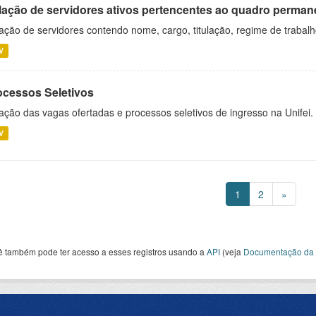
lação de servidores ativos pertencentes ao quadro permane
ação de servidores contendo nome, cargo, titulação, regime de trabal
V
ocessos Seletivos
ação das vagas ofertadas e processos seletivos de ingresso na Unifei.
V
1
2
»
ê também pode ter acesso a esses registros usando a
API
(veja
Documentação da 