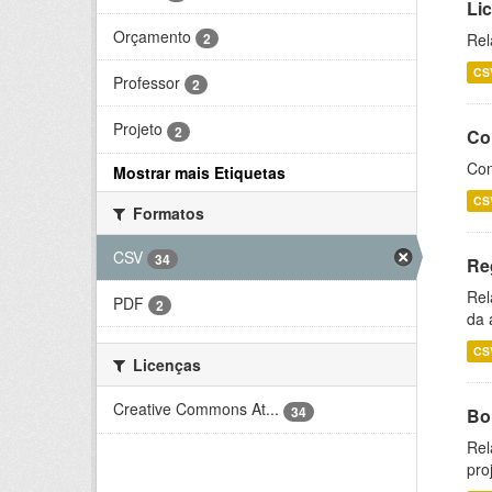
Li
Orçamento
2
Rel
CS
Professor
2
Projeto
2
Co
Con
Mostrar mais Etiquetas
CS
Formatos
CSV
34
Re
Rel
PDF
2
da 
CS
Licenças
Creative Commons At...
34
Bol
Rel
pro