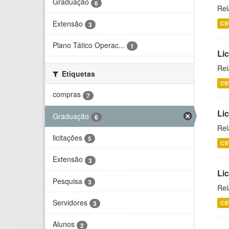
Graduação
6
Rel
Extensão
CS
3
Plano Tático Operac...
1
Lic
Rel
Etiquetas
CS
compras
7
Lic
Graduação
6
Rel
licitações
5
CS
Extensão
3
Li
Pesquisa
3
Rel
Servidores
CS
3
Alunos
2