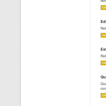
Nom
CS
Ed
Rel
CS
Es
Rel
CS
Qu
Qua
con
CS