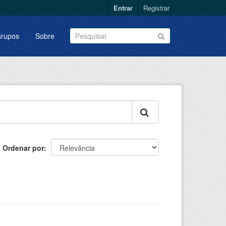
Entrar
Registrar
rupos
Sobre
Ordenar por