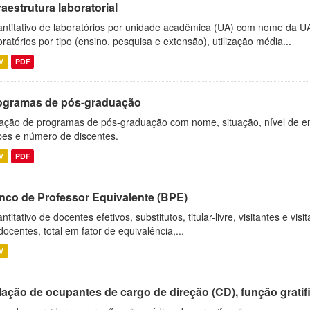
raestrutura laboratorial
ntitativo de laboratórios por unidade acadêmica (UA) com nome da U
oratórios por tipo (ensino, pesquisa e extensão), utilização média...
V
PDF
ogramas de pós-graduação
ação de programas de pós-graduação com nome, situação, nível de ens
es e número de discentes.
V
PDF
nco de Professor Equivalente (BPE)
ntitativo de docentes efetivos, substitutos, titular-livre, visitantes e vi
docentes, total em fator de equivalência,...
V
ação de ocupantes de cargo de direção (CD), função gratifi