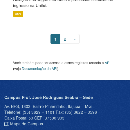
ingresso na Unifei.
CSV
1
2
»
Você também pode ter acesso a esses registros usando a
API
(veja
Documentação da API
).
Campus Prof. José Rodrigues Seabra – Sede
Av. BPS, 1303, Bairro Pinheirinho, Itajubá – MG
Telefone: (35) 3629 – 1101 Fax: (35) 3622 – 3596
Caixa Postal 50 CEP: 37500 903
Mapa do Campus