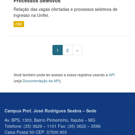
Processos Seletivos
Relação das vagas ofertadas e processos seletivos de
ingresso na Unifei.
CSV
1
2
»
Você também pode ter acesso a esses registros usando a
API
(veja
Documentação da API
).
Campus Prof. José Rodrigues Seabra – Sede
Av. BPS, 1303, Bairro Pinheirinho, Itajubá – MG
Telefone: (35) 3629 – 1101 Fax: (35) 3622 – 3596
Caixa Postal 50 CEP: 37500 903