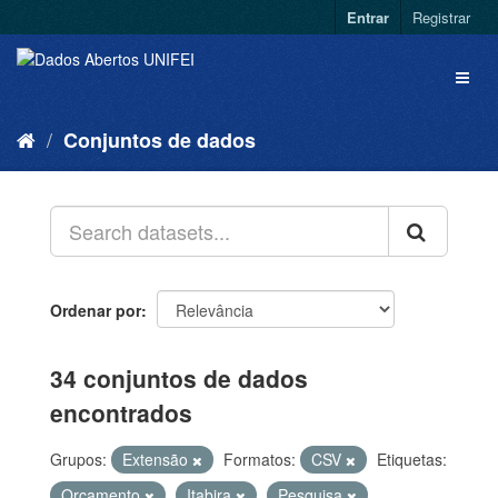
Entrar
Registrar
Conjuntos de dados
Ordenar por
34 conjuntos de dados
encontrados
Grupos:
Extensão
Formatos:
CSV
Etiquetas:
Orçamento
Itabira
Pesquisa