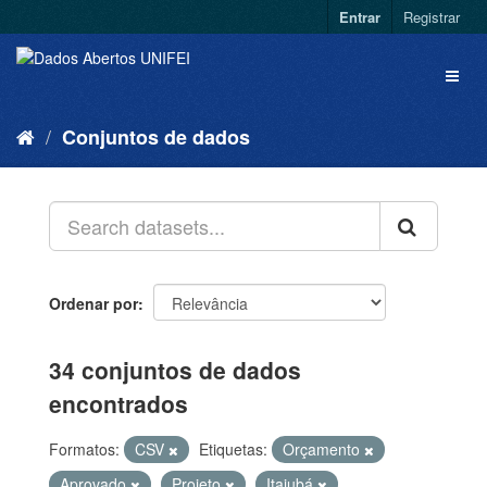
Entrar
Registrar
Conjuntos de dados
Ordenar por
34 conjuntos de dados
encontrados
Formatos:
CSV
Etiquetas:
Orçamento
Aprovado
Projeto
Itajubá