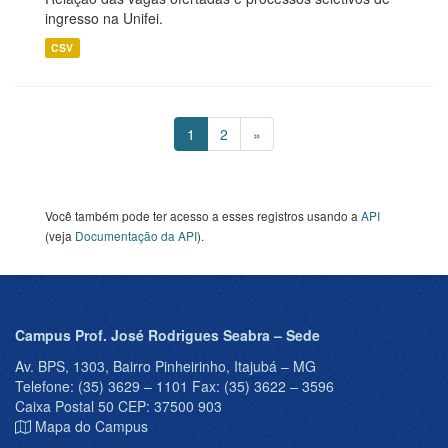
ingresso na Unifei.
CSV
1
2
»
Você também pode ter acesso a esses registros usando a
API
(veja
Documentação da API
).
Campus Prof. José Rodrigues Seabra – Sede
Av. BPS, 1303, Bairro Pinheirinho, Itajubá – MG
Telefone: (35) 3629 – 1101 Fax: (35) 3622 – 3596
Caixa Postal 50 CEP: 37500 903
Mapa do Campus