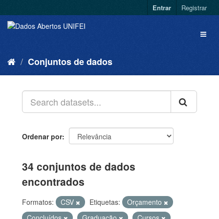
Entrar
Registrar
Conjuntos de dados
Ordenar por
34 conjuntos de dados
encontrados
Formatos:
CSV
Etiquetas:
Orçamento
Concluídos
Graduação
Cursos