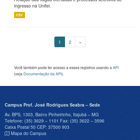
ingresso na Unifei.
CSV
1
2
»
Você também pode ter acesso a esses registros usando a
API
(veja
Documentação da API
).
Campus Prof. José Rodrigues Seabra – Sede
Av. BPS, 1303, Bairro Pinheirinho, Itajubá – MG
Telefone: (35) 3629 – 1101 Fax: (35) 3622 – 3596
Caixa Postal 50 CEP: 37500 903
Mapa do Campus