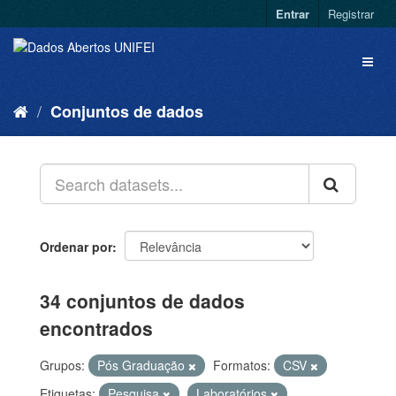
Entrar
Registrar
Conjuntos de dados
Ordenar por
34 conjuntos de dados
encontrados
Grupos:
Pós Graduação
Formatos:
CSV
Etiquetas:
Pesquisa
Laboratórios