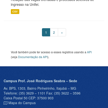
ingresso na Unifei.
CSV
1
2
»
Você também pode ter acesso a esses registros usando a
API
(veja
Documentação da API
).
Campus Prof. José Rodrigues Seabra – Sede
Av. BPS, 1303, Bairro Pinheirinho, Itajubá – MG
Telefone: (35) 3629 – 1101 Fax: (35) 3622 – 3596
Caixa Postal 50 CEP: 37500 903
Mapa do Campus