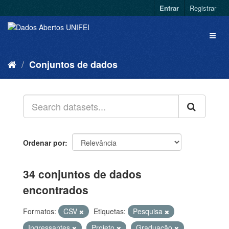
Entrar
Registrar
Conjuntos de dados
Ordenar por
34 conjuntos de dados
encontrados
Formatos:
CSV
Etiquetas:
Pesquisa
Ingressantes
Projeto
Graduação