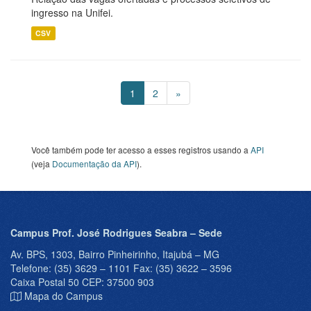
ingresso na Unifei.
CSV
1
2
»
Você também pode ter acesso a esses registros usando a
API
(veja
Documentação da API
).
Campus Prof. José Rodrigues Seabra – Sede
Av. BPS, 1303, Bairro Pinheirinho, Itajubá – MG
Telefone: (35) 3629 – 1101 Fax: (35) 3622 – 3596
Caixa Postal 50 CEP: 37500 903
Mapa do Campus