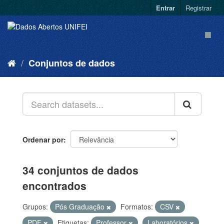
Entrar
Registrar
Conjuntos de dados
Ordenar por
34 conjuntos de dados
encontrados
Grupos:
Pós Graduação
Formatos:
CSV
PDF
Etiquetas:
Professor
Laboratórios