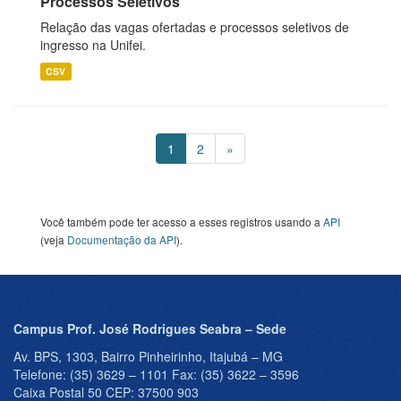
Processos Seletivos
Relação das vagas ofertadas e processos seletivos de
ingresso na Unifei.
CSV
1
2
»
Você também pode ter acesso a esses registros usando a
API
(veja
Documentação da API
).
Campus Prof. José Rodrigues Seabra – Sede
Av. BPS, 1303, Bairro Pinheirinho, Itajubá – MG
Telefone: (35) 3629 – 1101 Fax: (35) 3622 – 3596
Caixa Postal 50 CEP: 37500 903