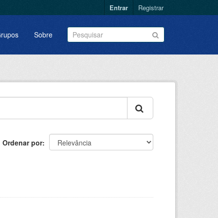
Entrar
Registrar
rupos
Sobre
Ordenar por