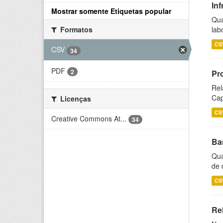
Inf
Mostrar somente Etiquetas popular
Qua
lab
Formatos
CS
CSV
34
PDF
2
Pr
Rel
Cap
Licenças
CS
Creative Commons At...
34
Ba
Qua
de 
CS
Rel