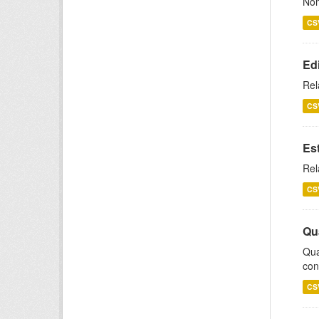
Nom
CS
Ed
Rel
CS
Es
Rel
CS
Qu
Qua
con
CS