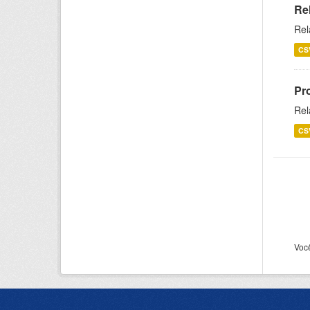
Re
Rel
CS
Pr
Rel
CS
Voc