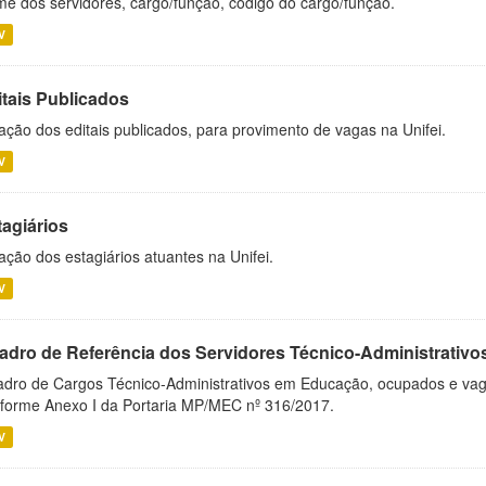
e dos servidores, cargo/função, código do cargo/função.
V
itais Publicados
ação dos editais publicados, para provimento de vagas na Unifei.
V
tagiários
ação dos estagiários atuantes na Unifei.
V
adro de Referência dos Servidores Técnico-Administrati
dro de Cargos Técnico-Administrativos em Educação, ocupados e vagos 
forme Anexo I da Portaria MP/MEC nº 316/2017.
V