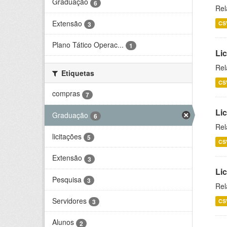
Graduação
6
Rel
Extensão
CS
3
Plano Tático Operac...
1
Lic
Rel
Etiquetas
CS
compras
7
Lic
Graduação
6
Rel
licitações
5
CS
Extensão
3
Li
Pesquisa
3
Rel
Servidores
CS
3
Alunos
2