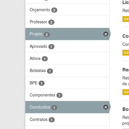
Li
Orçamento
2
Rel
CS
Professor
2
Projeto
2
Co
Con
Aprovado
1
CS
Ativos
1
Re
Bolsistas
1
Rel
BPE
1
da 
CS
Componentes
1
Concluídos
1
Bol
Rel
Contratos
1
pro