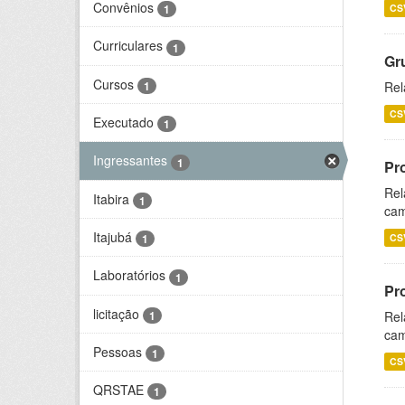
Convênios
CS
1
Curriculares
1
Gr
Cursos
1
Rel
CS
Executado
1
Ingressantes
1
Pr
Rel
Itabira
1
cam
Itajubá
CS
1
Laboratórios
1
Pr
licitação
1
Rel
cam
Pessoas
1
CS
QRSTAE
1