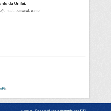
nte da Unifei.
ho/jornada semanal, campi.
API
).
© 2018 - Desenvolvido e mantido por
DTI