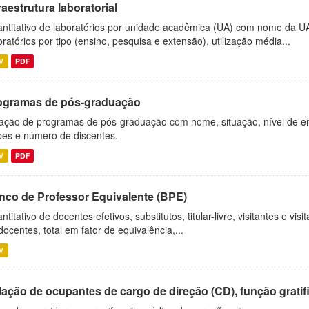
raestrutura laboratorial
ntitativo de laboratórios por unidade acadêmica (UA) com nome da U
oratórios por tipo (ensino, pesquisa e extensão), utilização média...
V
PDF
ogramas de pós-graduação
ação de programas de pós-graduação com nome, situação, nível de ens
es e número de discentes.
V
PDF
nco de Professor Equivalente (BPE)
ntitativo de docentes efetivos, substitutos, titular-livre, visitantes e vi
docentes, total em fator de equivalência,...
V
ação de ocupantes de cargo de direção (CD), função gratifi