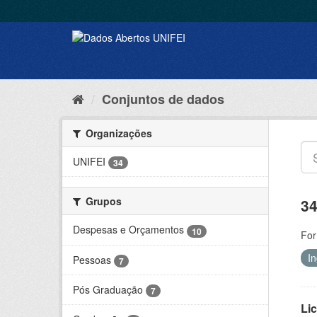
Conjuntos de dados
Organizações
UNIFEI
34
Grupos
34
Despesas e Orçamentos
10
For
I
Pessoas
7
Pós Graduação
7
Lic