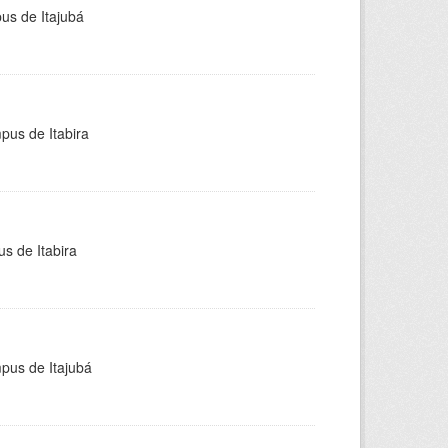
pus de Itajubá
pus de Itabira
s de Itabira
mpus de Itajubá