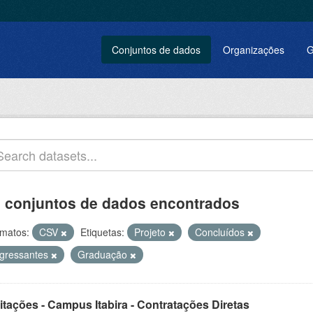
Conjuntos de dados
Organizações
G
 conjuntos de dados encontrados
matos:
CSV
Etiquetas:
Projeto
Concluídos
ngressantes
Graduação
itações - Campus Itabira - Contratações Diretas