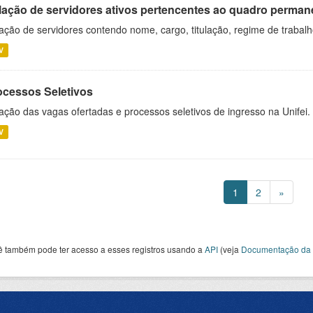
lação de servidores ativos pertencentes ao quadro permane
ação de servidores contendo nome, cargo, titulação, regime de trabal
V
ocessos Seletivos
ação das vagas ofertadas e processos seletivos de ingresso na Unifei.
V
1
2
»
ê também pode ter acesso a esses registros usando a
API
(veja
Documentação da 