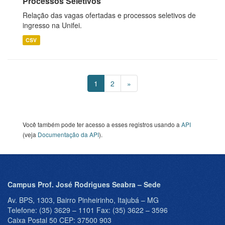
Processos Seletivos
Relação das vagas ofertadas e processos seletivos de
ingresso na Unifei.
CSV
1
2
»
Você também pode ter acesso a esses registros usando a
API
(veja
Documentação da API
).
Campus Prof. José Rodrigues Seabra – Sede
Av. BPS, 1303, Bairro Pinheirinho, Itajubá – MG
Telefone: (35) 3629 – 1101 Fax: (35) 3622 – 3596
Caixa Postal 50 CEP: 37500 903