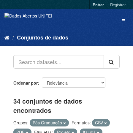
Entrar
Registrar
Conjuntos de dados
Ordenar por
34 conjuntos de dados
encontrados
Grupos:
Pós Graduação
Formatos:
CSV
PDF
Etiquetas:
Projeto
Itajubá