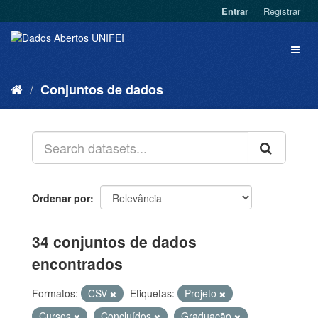
Entrar
Registrar
Conjuntos de dados
Ordenar por
34 conjuntos de dados
encontrados
Formatos:
CSV
Etiquetas:
Projeto
Cursos
Concluídos
Graduação