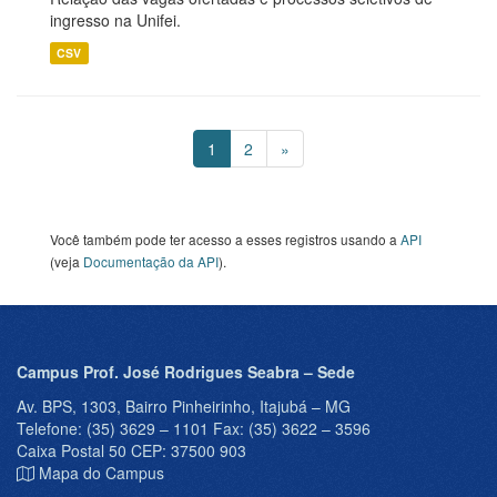
ingresso na Unifei.
CSV
1
2
»
Você também pode ter acesso a esses registros usando a
API
(veja
Documentação da API
).
Campus Prof. José Rodrigues Seabra – Sede
Av. BPS, 1303, Bairro Pinheirinho, Itajubá – MG
Telefone: (35) 3629 – 1101 Fax: (35) 3622 – 3596
Caixa Postal 50 CEP: 37500 903
Mapa do Campus