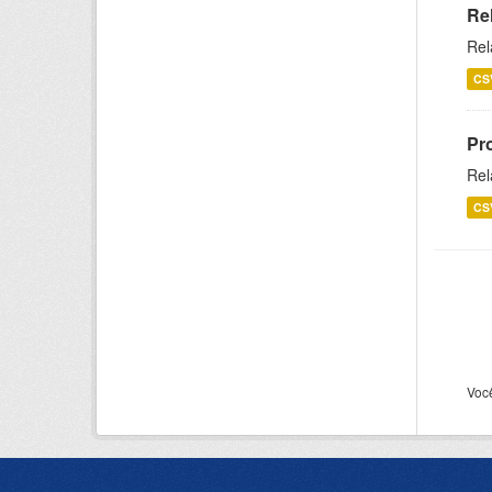
Re
Rel
CS
Pr
Rel
CS
Voc