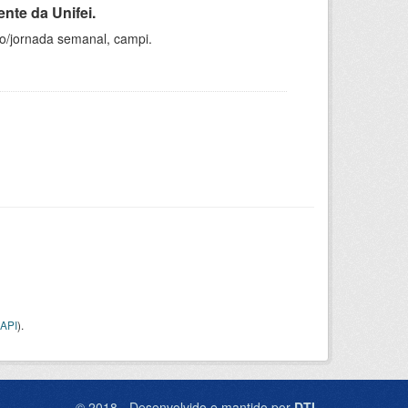
nte da Unifei.
ho/jornada semanal, campi.
API
).
© 2018 - Desenvolvido e mantido por
DTI