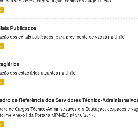
e dos servidores, cargo/função, código do cargo/função.
V
itais Publicados
ação dos editais publicados, para provimento de vagas na Unifei.
V
tagiários
ação dos estagiários atuantes na Unifei.
V
adro de Referência dos Servidores Técnico-Administrati
dro de Cargos Técnico-Administrativos em Educação, ocupados e vagos 
forme Anexo I da Portaria MP/MEC nº 316/2017.
V