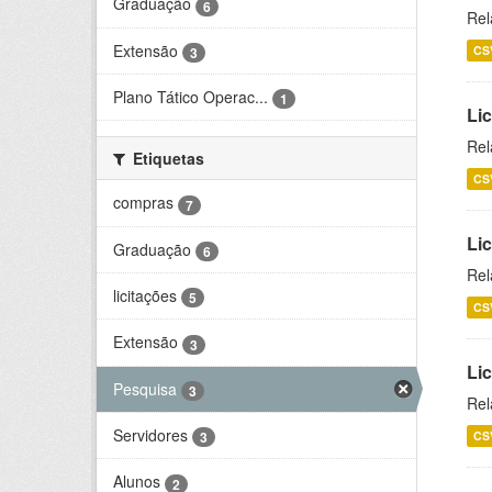
Graduação
6
Rel
Extensão
CS
3
Plano Tático Operac...
1
Lic
Rel
Etiquetas
CS
compras
7
Lic
Graduação
6
Rel
licitações
5
CS
Extensão
3
Li
Pesquisa
3
Rel
Servidores
CS
3
Alunos
2