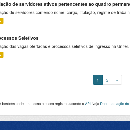
lação de servidores ativos pertencentes ao quadro permane
ação de servidores contendo nome, cargo, titulação, regime de trabal
V
ocessos Seletivos
ação das vagas ofertadas e processos seletivos de ingresso na Unifei.
V
1
2
»
ê também pode ter acesso a esses registros usando a
API
(veja
Documentação da 