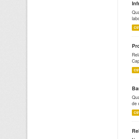
Inf
Qua
lab
CS
Pr
Rel
Cap
CS
Ba
Qua
de 
CS
Rel