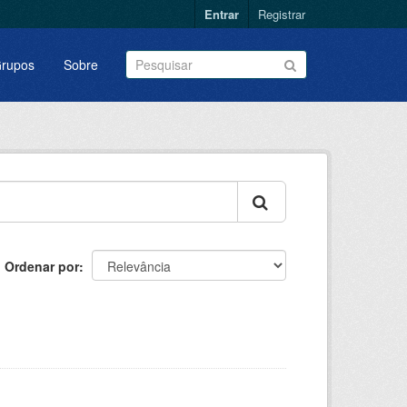
Entrar
Registrar
rupos
Sobre
Ordenar por