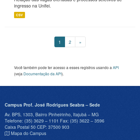
ingresso na Unifei.
CSV
1
2
»
Você também pode ter acesso a esses registros usando a
API
(veja
Documentação da API
).
Campus Prof. José Rodrigues Seabra – Sede
Av. BPS, 1303, Bairro Pinheirinho, Itajubá – MG
Telefone: (35) 3629 – 1101 Fax: (35) 3622 – 3596
Caixa Postal 50 CEP: 37500 903
Mapa do Campus