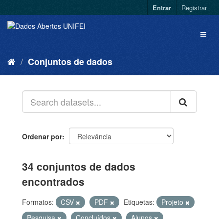
Entrar
Registrar
Conjuntos de dados
Ordenar por
34 conjuntos de dados
encontrados
Formatos:
CSV
PDF
Etiquetas:
Projeto
Pesquisa
Concluídos
Alunos