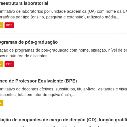
raestrutura laboratorial
ntitativo de laboratórios por unidade acadêmica (UA) com nome da U
oratórios por tipo (ensino, pesquisa e extensão), utilização média...
V
PDF
ogramas de pós-graduação
ação de programas de pós-graduação com nome, situação, nível de ens
es e número de discentes.
V
PDF
nco de Professor Equivalente (BPE)
ntitativo de docentes efetivos, substitutos, titular-livre, visitantes e vi
docentes, total em fator de equivalência,...
V
ação de ocupantes de cargo de direção (CD), função gratifi