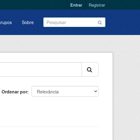
Entrar
Registrar
rupos
Sobre
Ordenar por