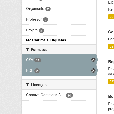
Li
Orçamento
2
Rel
CS
Professor
2
Projeto
2
Co
Con
Mostrar mais Etiquetas
CS
Formatos
CSV
34
Re
Rel
PDF
2
da 
CS
Licenças
Creative Commons At...
34
Bol
Rel
pro