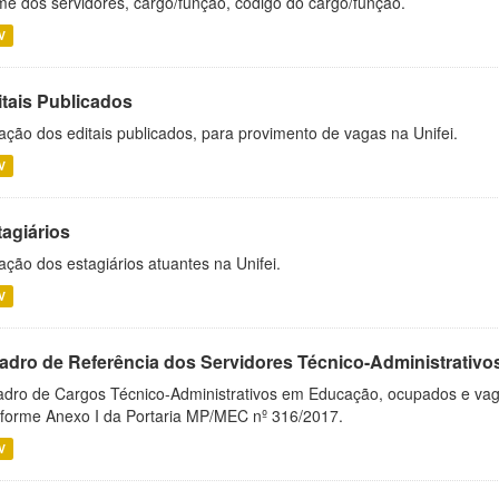
e dos servidores, cargo/função, código do cargo/função.
V
itais Publicados
ação dos editais publicados, para provimento de vagas na Unifei.
V
tagiários
ação dos estagiários atuantes na Unifei.
V
adro de Referência dos Servidores Técnico-Administrati
dro de Cargos Técnico-Administrativos em Educação, ocupados e vagos 
forme Anexo I da Portaria MP/MEC nº 316/2017.
V