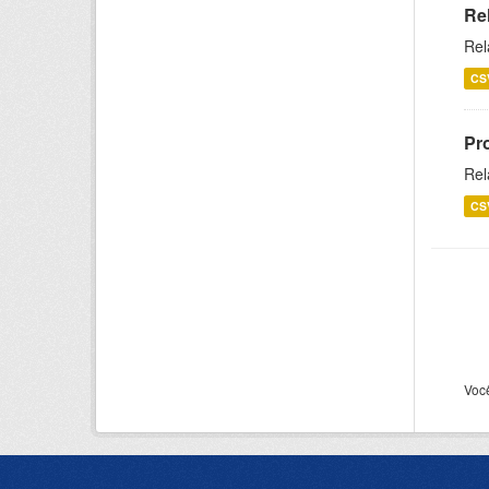
Re
Rel
CS
Pr
Rel
CS
Voc