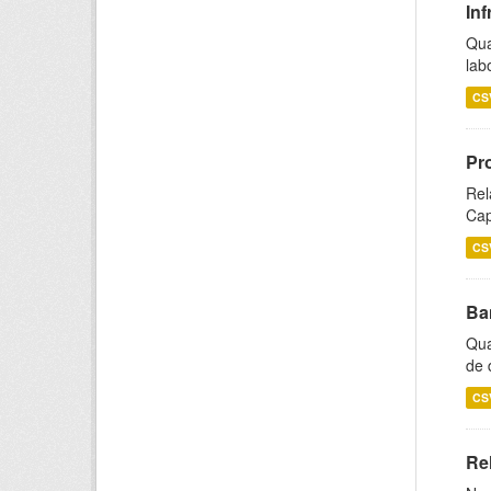
Inf
Qua
lab
CS
Pr
Rel
Cap
CS
Ba
Qua
de 
CS
Rel