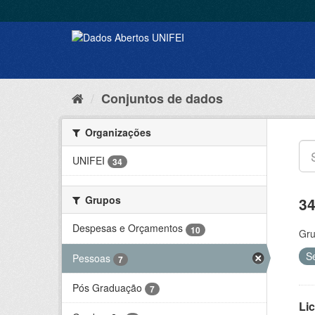
Conjuntos de dados
Organizações
UNIFEI
34
Grupos
34
Despesas e Orçamentos
10
Gru
S
Pessoas
7
Pós Graduação
7
Lic