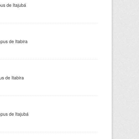
pus de Itajubá
pus de Itabira
s de Itabira
mpus de Itajubá