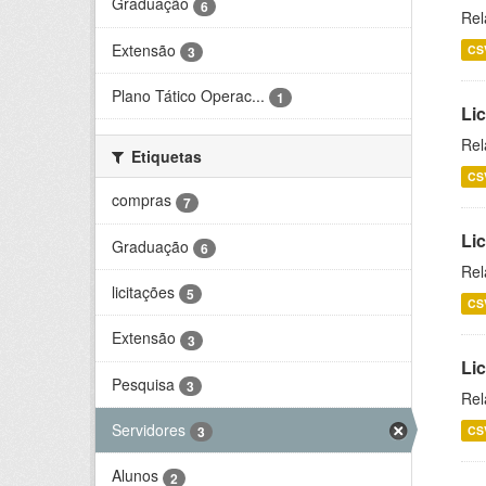
Graduação
6
Rel
Extensão
CS
3
Plano Tático Operac...
1
Lic
Rel
Etiquetas
CS
compras
7
Lic
Graduação
6
Rel
licitações
5
CS
Extensão
3
Li
Pesquisa
3
Rel
Servidores
CS
3
Alunos
2