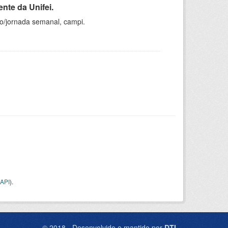
nte da Unifei.
ho/jornada semanal, campi.
API
).
© 2018 - Desenvolvido e mantido por
DTI