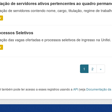
lação de servidores ativos pertencentes ao quadro permane
ação de servidores contendo nome, cargo, titulação, regime de trabal
V
ocessos Seletivos
ação das vagas ofertadas e processos seletivos de ingresso na Unifei.
V
1
2
»
ê também pode ter acesso a esses registros usando a
API
(veja
Documentação da 