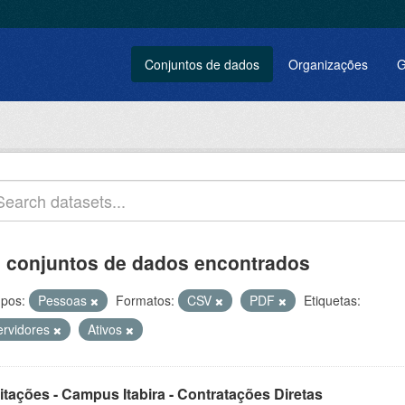
Conjuntos de dados
Organizações
G
 conjuntos de dados encontrados
pos:
Pessoas
Formatos:
CSV
PDF
Etiquetas:
ervidores
Ativos
itações - Campus Itabira - Contratações Diretas