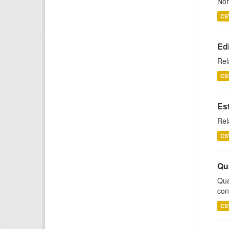
Nom
CS
Ed
Rel
CS
Es
Rel
CS
Qu
Qua
con
CS