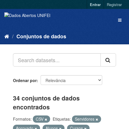
Entrar
Registrar
Conjuntos de dados
Ordenar por
34 conjuntos de dados
encontrados
Formatos:
CSV
Etiquetas:
Servidores
Aprovado
Alunos
Cursos