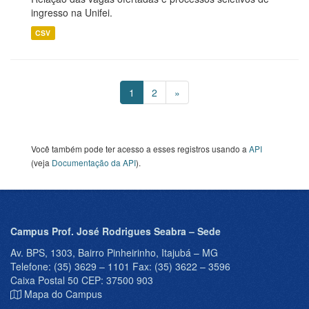
ingresso na Unifei.
CSV
1
2
»
Você também pode ter acesso a esses registros usando a
API
(veja
Documentação da API
).
Campus Prof. José Rodrigues Seabra – Sede
Av. BPS, 1303, Bairro Pinheirinho, Itajubá – MG
Telefone: (35) 3629 – 1101 Fax: (35) 3622 – 3596
Caixa Postal 50 CEP: 37500 903
Mapa do Campus