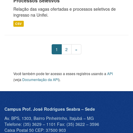
Processos Seletivos
Relação das vagas ofertadas e processos seletivos de
ingresso na Unifei.
CSV
1
2
»
Você também pode ter acesso a esses registros usando a
API
(veja
Documentação da API
).
Campus Prof. José Rodrigues Seabra – Sede
Av. BPS, 1303, Bairro Pinheirinho, Itajubá – MG
Telefone: (35) 3629 – 1101 Fax: (35) 3622 – 3596
Caixa Postal 50 CEP: 37500 903