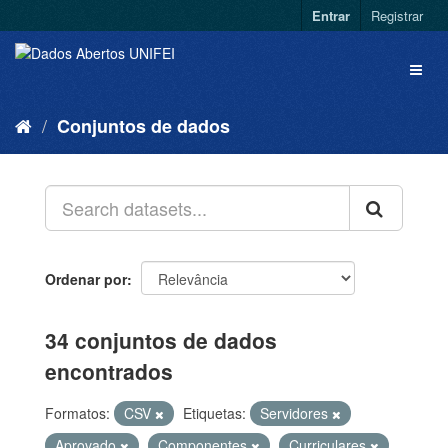
Entrar
Registrar
Conjuntos de dados
Ordenar por
34 conjuntos de dados
encontrados
Formatos:
CSV
Etiquetas:
Servidores
Aprovado
Componentes
Curriculares