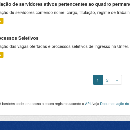
lação de servidores ativos pertencentes ao quadro permane
ação de servidores contendo nome, cargo, titulação, regime de trabal
V
ocessos Seletivos
ação das vagas ofertadas e processos seletivos de ingresso na Unifei.
V
1
2
»
ê também pode ter acesso a esses registros usando a
API
(veja
Documentação da 