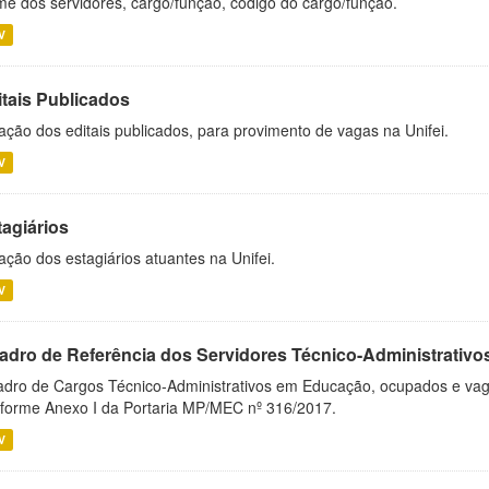
e dos servidores, cargo/função, código do cargo/função.
V
itais Publicados
ação dos editais publicados, para provimento de vagas na Unifei.
V
tagiários
ação dos estagiários atuantes na Unifei.
V
adro de Referência dos Servidores Técnico-Administrati
dro de Cargos Técnico-Administrativos em Educação, ocupados e vagos 
forme Anexo I da Portaria MP/MEC nº 316/2017.
V