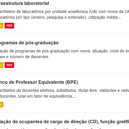
raestrutura laboratorial
ntitativo de laboratórios por unidade acadêmica (UA) com nome da U
oratórios por tipo (ensino, pesquisa e extensão), utilização média...
V
PDF
ogramas de pós-graduação
ação de programas de pós-graduação com nome, situação, nível de ens
es e número de discentes.
V
PDF
nco de Professor Equivalente (BPE)
ntitativo de docentes efetivos, substitutos, titular-livre, visitantes e vi
docentes, total em fator de equivalência,...
V
ação de ocupantes de cargo de direção (CD), função gratifi