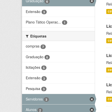
Graduação
6
Rel
Extensão
CS
3
Plano Tático Operac...
1
Lic
Rel
Etiquetas
CS
compras
7
Lic
Graduação
6
Rel
licitações
5
CS
Extensão
3
Li
Pesquisa
3
Rel
Servidores
CS
3
Alunos
2