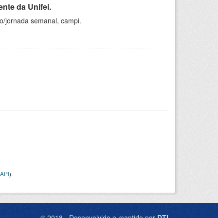
nte da Unifei.
ho/jornada semanal, campi.
API
).
© 2018 - Desenvolvido e mantido por
DTI