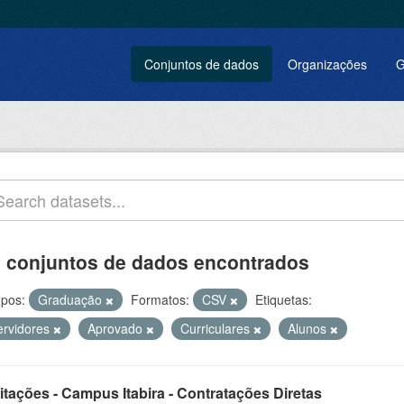
Conjuntos de dados
Organizações
G
 conjuntos de dados encontrados
pos:
Graduação
Formatos:
CSV
Etiquetas:
ervidores
Aprovado
Curriculares
Alunos
itações - Campus Itabira - Contratações Diretas