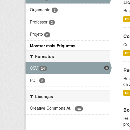
Li
Orçamento
2
Rel
CS
Professor
2
Projeto
2
Co
Con
Mostrar mais Etiquetas
CS
Formatos
CSV
34
Re
Rel
PDF
2
da 
CS
Licenças
Creative Commons At...
34
Bol
Rel
pro