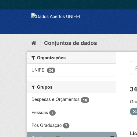
Conjuntos de dados
Organizações
UNIFEI
34
Grupos
34
Despesas e Orçamentos
10
Gru
S
Pessoas
7
Pós Graduação
7
Lic