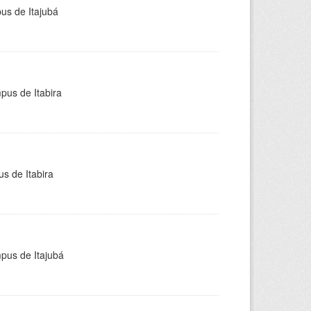
pus de Itajubá
pus de Itabira
s de Itabira
mpus de Itajubá