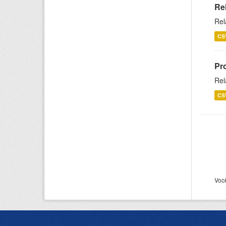
Re
Rel
CS
Pr
Rel
CS
Voc