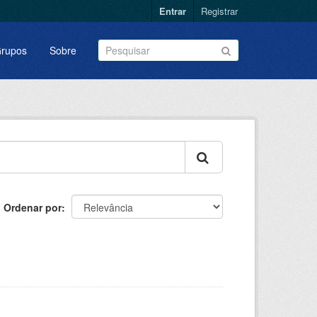
Entrar
Registrar
rupos
Sobre
Ordenar por