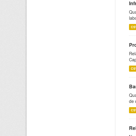
Inf
Qua
lab
CS
Pr
Rel
Cap
CS
Ba
Qua
de 
CS
Rel