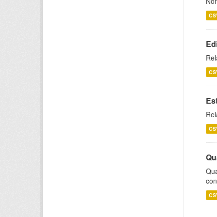
Nom
CS
Ed
Rel
CS
Es
Rel
CS
Qu
Qua
con
CS