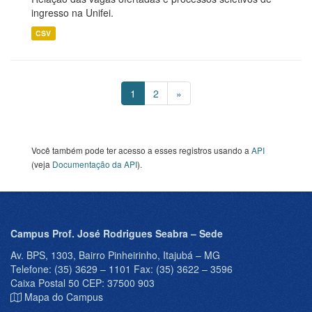
ingresso na Unifei.
CSV
1
2
»
Você também pode ter acesso a esses registros usando a
API
(veja
Documentação da API
).
Campus Prof. José Rodrigues Seabra – Sede
Av. BPS, 1303, Bairro Pinheirinho, Itajubá – MG
Telefone: (35) 3629 – 1101 Fax: (35) 3622 – 3596
Caixa Postal 50 CEP: 37500 903
Mapa do Campus