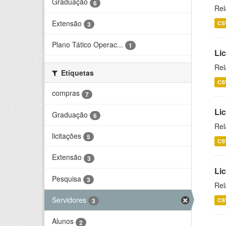
Graduação
6
Rel
Extensão
CS
3
Plano Tático Operac...
1
Lic
Rel
Etiquetas
CS
compras
7
Lic
Graduação
6
Rel
licitações
5
CS
Extensão
3
Li
Pesquisa
3
Rel
Servidores
CS
3
Alunos
2