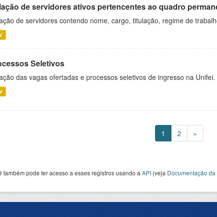
lação de servidores ativos pertencentes ao quadro permane
ação de servidores contendo nome, cargo, titulação, regime de trabal
V
ocessos Seletivos
ação das vagas ofertadas e processos seletivos de ingresso na Unifei.
V
1
2
»
ê também pode ter acesso a esses registros usando a
API
(veja
Documentação da 