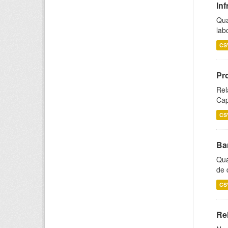
Inf
Qua
lab
CS
Pr
Rel
Cap
CS
Ba
Qua
de 
CS
Rel