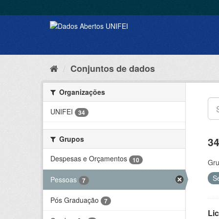
Conjuntos de dados
Organizações
UNIFEI
34
Grupos
34
Despesas e Orçamentos
10
Gru
S
Pessoas
7
Pós Graduação
7
Lic