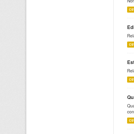
Nom
CS
Ed
Rel
CS
Es
Rel
CS
Qu
Qua
con
CS