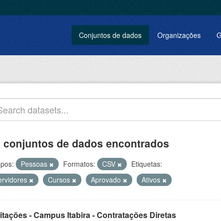
Conjuntos de dados
Organizações
G
 conjuntos de dados encontrados
pos:
Pessoas
Formatos:
CSV
Etiquetas:
ervidores
Cursos
Aprovado
Ativos
itações - Campus Itabira - Contratações Diretas