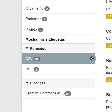
Li
Orçamento
2
Rel
CS
Professor
2
Projeto
2
Co
Con
Mostrar mais Etiquetas
CS
Formatos
CSV
34
Re
Rel
PDF
2
da 
CS
Licenças
Creative Commons At...
34
Bol
Rel
pro