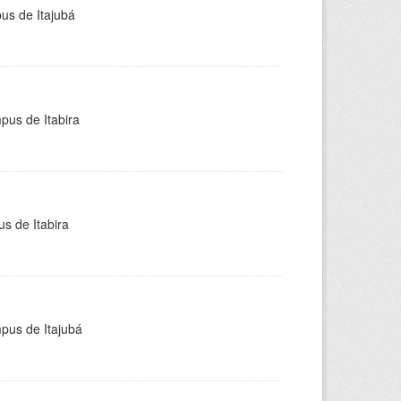
pus de Itajubá
pus de Itabira
s de Itabira
mpus de Itajubá