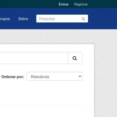
Entrar
Registrar
rupos
Sobre
Ordenar por