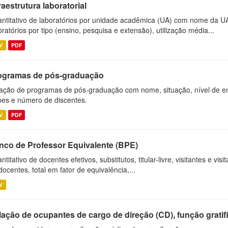
raestrutura laboratorial
ntitativo de laboratórios por unidade acadêmica (UA) com nome da U
oratórios por tipo (ensino, pesquisa e extensão), utilização média...
V
PDF
ogramas de pós-graduação
ação de programas de pós-graduação com nome, situação, nível de ens
es e número de discentes.
V
PDF
nco de Professor Equivalente (BPE)
ntitativo de docentes efetivos, substitutos, titular-livre, visitantes e vi
docentes, total em fator de equivalência,...
V
ação de ocupantes de cargo de direção (CD), função gratifi