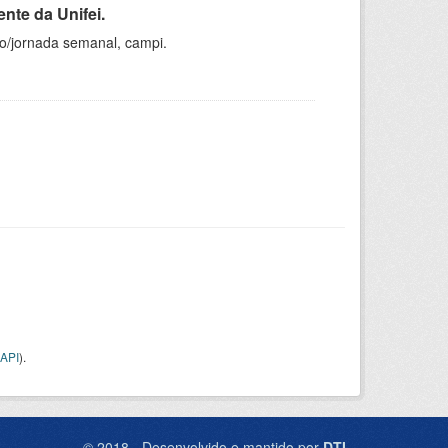
nte da Unifei.
ho/jornada semanal, campi.
API
).
© 2018 - Desenvolvido e mantido por
DTI