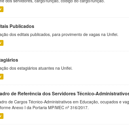
e dos servidores, cargo/função, código do cargo/função.
V
itais Publicados
ação dos editais publicados, para provimento de vagas na Unifei.
V
tagiários
ação dos estagiários atuantes na Unifei.
V
adro de Referência dos Servidores Técnico-Administrati
dro de Cargos Técnico-Administrativos em Educação, ocupados e vagos 
forme Anexo I da Portaria MP/MEC nº 316/2017.
V