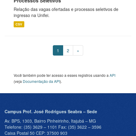
Processos Seletivos
Relação das vagas ofertadas e processos seletivos de
ingresso na Unifei.
CSV
1
2
»
Você também pode ter acesso a esses registros usando a
API
(veja
Documentação da API
).
Campus Prof. José Rodrigues Seabra – Sede
Av. BPS, 1303, Bairro Pinheirinho, Itajubá – MG
Telefone: (35) 3629 – 1101 Fax: (35) 3622 – 3596
Caixa Postal 50 CEP: 37500 903