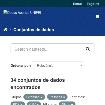
Entrar
Registrar
Conjuntos de dados
Ordenar por
34 conjuntos de dados
encontrados
Grupos:
Extensão
Pessoas
Formatos:
PDF
CSV
Etiquetas:
Ativos