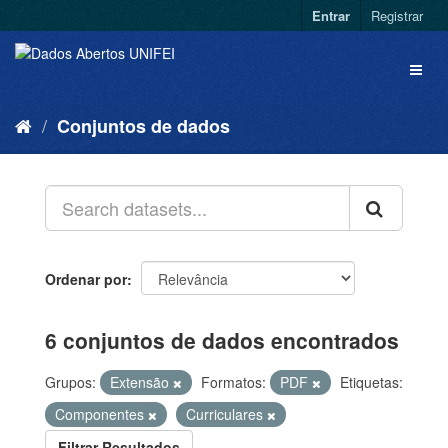
Entrar
Registrar
Conjuntos de dados
Ordenar por
6 conjuntos de dados encontrados
Grupos:
Extensão
Formatos:
PDF
Etiquetas:
Componentes
Curriculares
Filtrar Resultados