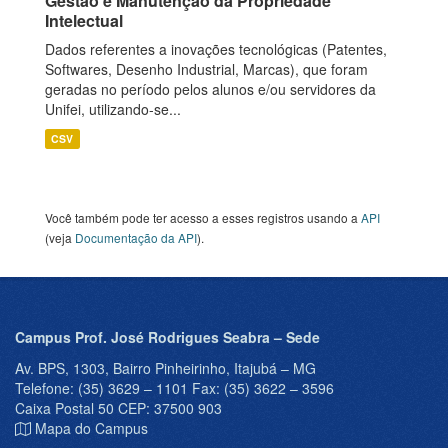
Gestão e Manutenção da Propriedade
Intelectual
Dados referentes a inovações tecnológicas (Patentes,
Softwares, Desenho Industrial, Marcas), que foram
geradas no período pelos alunos e/ou servidores da
Unifei, utilizando-se...
CSV
Você também pode ter acesso a esses registros usando a
API
(veja
Documentação da API
).
Campus Prof. José Rodrigues Seabra – Sede
Av. BPS, 1303, Bairro Pinheirinho, Itajubá – MG
Telefone: (35) 3629 – 1101 Fax: (35) 3622 – 3596
Caixa Postal 50 CEP: 37500 903
Mapa do Campus