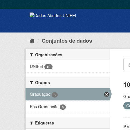
Conjuntos de dados
Organizações
UNIFEI
10
Grupos
10
Graduação
6
Gru
C
Pós Graduação
4
Etiquetas
Pr