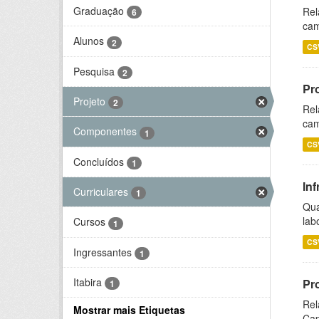
Graduação
Rel
6
cam
Alunos
2
CS
Pesquisa
2
Pr
Projeto
2
Rel
cam
Componentes
1
CS
Concluídos
1
Inf
Curriculares
1
Qua
lab
Cursos
1
CS
Ingressantes
1
Itabira
Pr
1
Rel
Mostrar mais Etiquetas
Cap