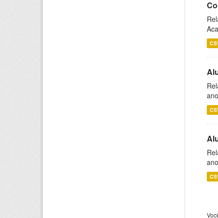
Co
Rel
Aca
CS
Al
Rel
ano
CS
Al
Rel
ano
CS
Voc