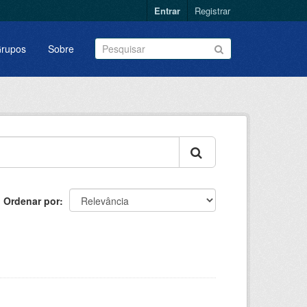
Entrar
Registrar
rupos
Sobre
Ordenar por