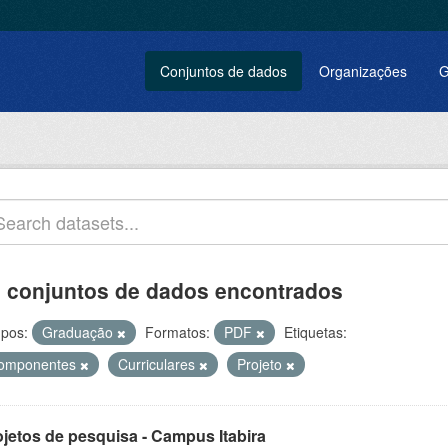
Conjuntos de dados
Organizações
G
 conjuntos de dados encontrados
pos:
Graduação
Formatos:
PDF
Etiquetas:
omponentes
Curriculares
Projeto
ojetos de pesquisa - Campus Itabira