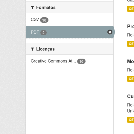
Formatos
CS
CSV
10
Pr
PDF
2
Rel
CS
Licenças
Creative Commons At...
Mo
10
Rel
CS
Cu
Rel
Uni
CS