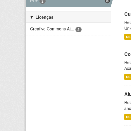
PDF
2
Cu
Licenças
Rel
Uni
Creative Commons At...
8
CS
Co
Rel
Aca
CS
Al
Rel
ano
CS