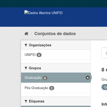
Conjuntos de dados
Organizações
UNIFEI
8
Grupos
8 
Graduação
6
Gru
G
Pós Graduação
2
Etiquetas
Inf