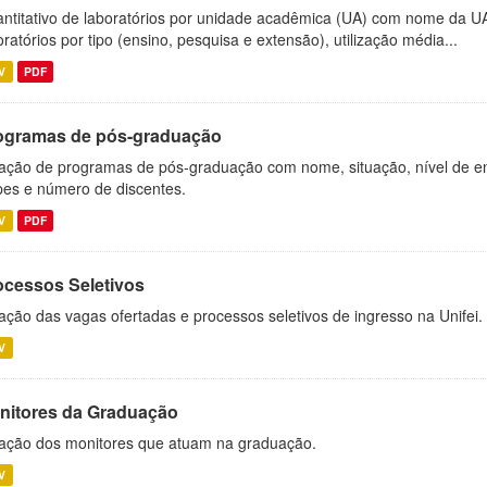
ntitativo de laboratórios por unidade acadêmica (UA) com nome da U
oratórios por tipo (ensino, pesquisa e extensão), utilização média...
V
PDF
ogramas de pós-graduação
ação de programas de pós-graduação com nome, situação, nível de ens
es e número de discentes.
V
PDF
ocessos Seletivos
ação das vagas ofertadas e processos seletivos de ingresso na Unifei.
V
nitores da Graduação
ação dos monitores que atuam na graduação.
V