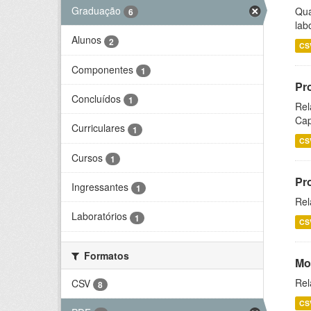
Graduação
Qua
6
lab
Alunos
2
CS
Componentes
1
Pr
Concluídos
1
Rel
Cap
Curriculares
1
CS
Cursos
1
Pr
Ingressantes
1
Rel
Laboratórios
1
CS
Formatos
Mo
Rel
CSV
8
CS