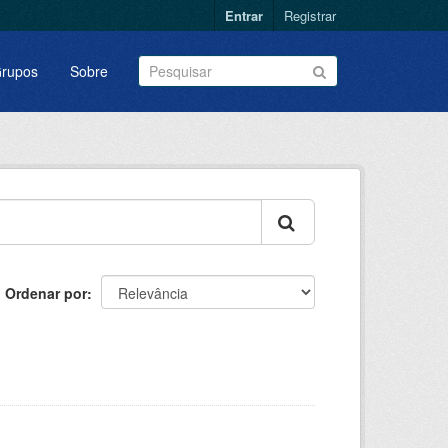
Entrar
Registrar
rupos
Sobre
Ordenar por