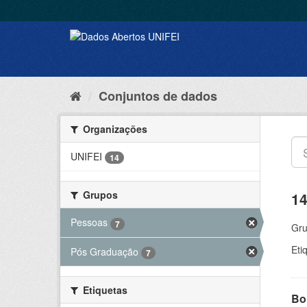
Conjuntos de dados
Organizações
UNIFEI
14
Grupos
14
Pessoas
7
Gru
Eti
Pós Graduação
7
Etiquetas
Bol