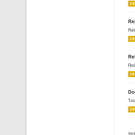
CS
Re
Rel
CS
Re
Rel
CS
Do
Tot
CS
Voc