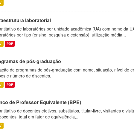
V
raestrutura laboratorial
ntitativo de laboratórios por unidade acadêmica (UA) com nome da U
oratórios por tipo (ensino, pesquisa e extensão), utilização média...
V
PDF
ogramas de pós-graduação
ação de programas de pós-graduação com nome, situação, nível de ens
es e número de discentes.
V
PDF
nco de Professor Equivalente (BPE)
ntitativo de docentes efetivos, substitutos, titular-livre, visitantes e vi
docentes, total em fator de equivalência,...
V