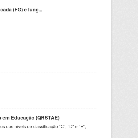
cada (FG) e funç...
vos em Educação (QRSTAE)
dos níveis de classificação “C”, “D” e “E”,