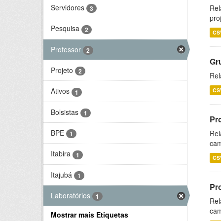
Servidores
Rel
3
pro
Pesquisa
2
CS
Professor
2
Gr
Projeto
2
Rel
Ativos
CS
1
Bolsistas
1
Pr
BPE
Rel
1
cam
Itabira
1
CS
Itajubá
1
Pr
Laboratórios
1
Rel
cam
Mostrar mais Etiquetas