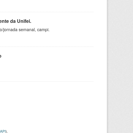
nte da Unifei.
ho/jornada semanal, campi.
o
API
).