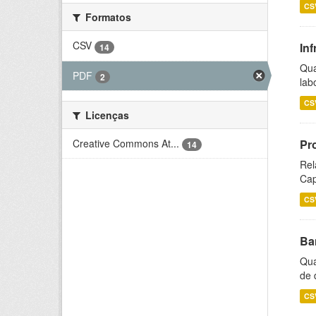
CS
Formatos
CSV
Inf
14
Qua
PDF
2
lab
CS
Licenças
Creative Commons At...
Pr
14
Rel
Cap
CS
Ba
Qua
de 
CS