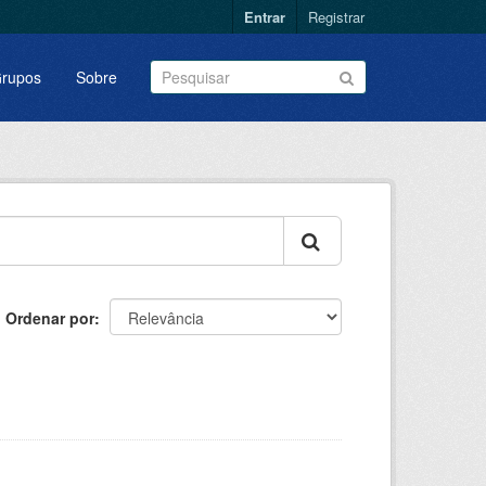
Entrar
Registrar
rupos
Sobre
Ordenar por