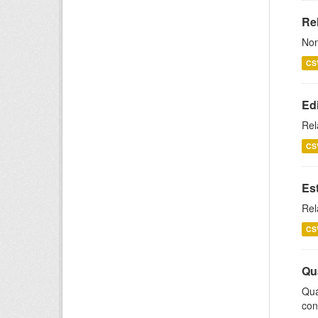
Rel
Nom
CS
Ed
Rel
CS
Es
Rel
CS
Qu
Qua
con