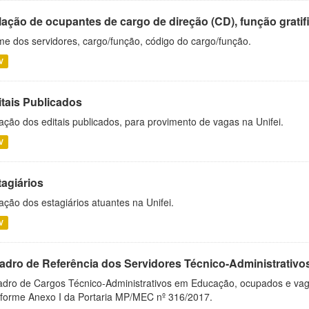
ação de ocupantes de cargo de direção (CD), função gratifi
e dos servidores, cargo/função, código do cargo/função.
V
itais Publicados
ação dos editais publicados, para provimento de vagas na Unifei.
V
tagiários
ação dos estagiários atuantes na Unifei.
V
adro de Referência dos Servidores Técnico-Administrati
dro de Cargos Técnico-Administrativos em Educação, ocupados e vagos 
forme Anexo I da Portaria MP/MEC nº 316/2017.