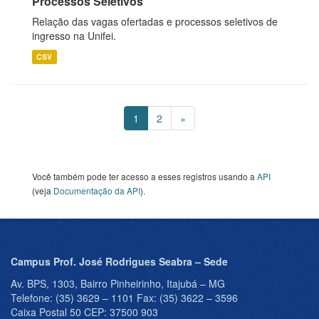
Processos Seletivos
Relação das vagas ofertadas e processos seletivos de
ingresso na Unifei.
CSV
1
2
»
Você também pode ter acesso a esses registros usando a
API
(veja
Documentação da API
).
Campus Prof. José Rodrigues Seabra – Sede
Av. BPS, 1303, Bairro Pinheirinho, Itajubá – MG
Telefone: (35) 3629 – 1101 Fax: (35) 3622 – 3596
Caixa Postal 50 CEP: 37500 903