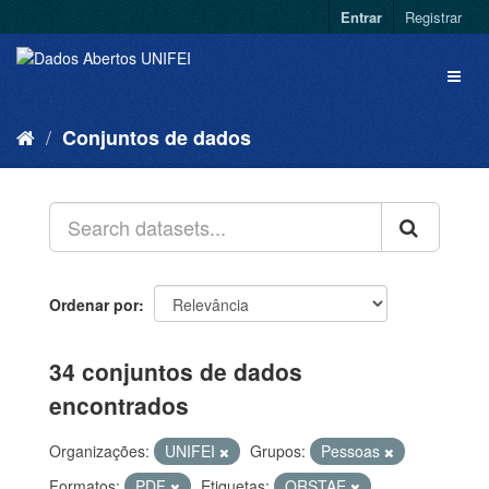
Entrar
Registrar
Conjuntos de dados
Ordenar por
34 conjuntos de dados
encontrados
Organizações:
UNIFEI
Grupos:
Pessoas
Formatos:
PDF
Etiquetas:
QRSTAE