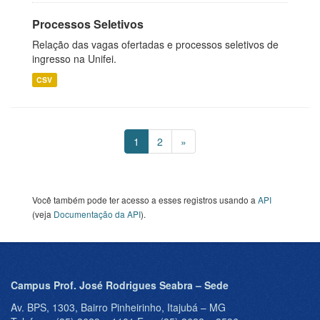
Processos Seletivos
Relação das vagas ofertadas e processos seletivos de
ingresso na Unifei.
CSV
1
2
»
Você também pode ter acesso a esses registros usando a
API
(veja
Documentação da API
).
Campus Prof. José Rodrigues Seabra – Sede
Av. BPS, 1303, Bairro Pinheirinho, Itajubá – MG