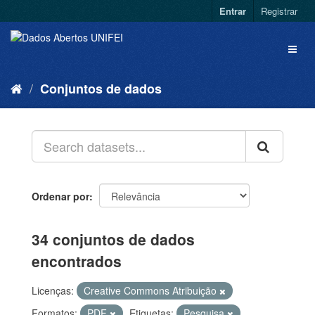
Entrar
Registrar
Conjuntos de dados
Ordenar por
34 conjuntos de dados
encontrados
Licenças:
Creative Commons Atribuição
Formatos:
PDF
Etiquetas:
Pesquisa