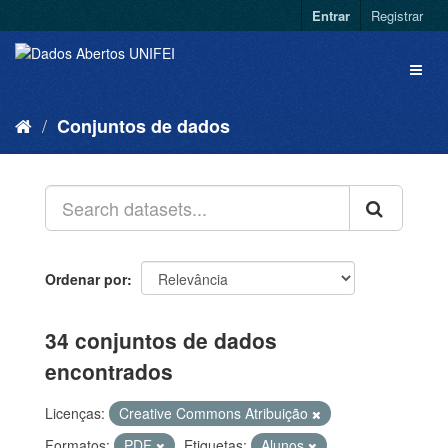
Entrar
Registrar
Conjuntos de dados
Ordenar por
34 conjuntos de dados
encontrados
Licenças:
Creative Commons Atribuição
Formatos:
PDF
Etiquetas:
Alunos