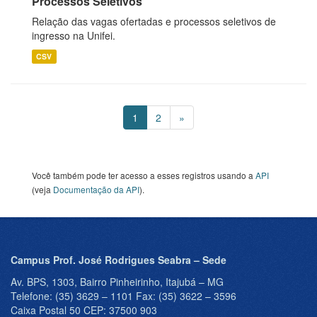
Processos Seletivos
Relação das vagas ofertadas e processos seletivos de
ingresso na Unifei.
CSV
1
2
»
Você também pode ter acesso a esses registros usando a
API
(veja
Documentação da API
).
Campus Prof. José Rodrigues Seabra – Sede
Av. BPS, 1303, Bairro Pinheirinho, Itajubá – MG
Telefone: (35) 3629 – 1101 Fax: (35) 3622 – 3596
Caixa Postal 50 CEP: 37500 903