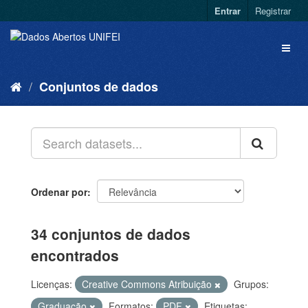
Entrar
Registrar
Conjuntos de dados
Ordenar por
34 conjuntos de dados
encontrados
Licenças:
Creative Commons Atribuição
Grupos:
Graduação
Formatos:
PDF
Etiquetas: