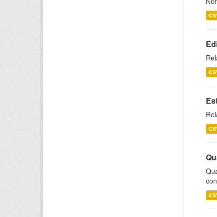
Nom
CS
Ed
Rel
CS
Es
Rel
CS
Qu
Qua
con
CS