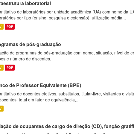
raestrutura laboratorial
ntitativo de laboratórios por unidade acadêmica (UA) com nome da U
oratórios por tipo (ensino, pesquisa e extensão), utilização média...
V
PDF
ogramas de pós-graduação
ação de programas de pós-graduação com nome, situação, nível de ens
es e número de discentes.
V
PDF
nco de Professor Equivalente (BPE)
ntitativo de docentes efetivos, substitutos, titular-livre, visitantes e vi
docentes, total em fator de equivalência,...
V
ação de ocupantes de cargo de direção (CD), função gratifi