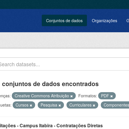
Conjuntos de dados
Organizações
G
 conjuntos de dados encontrados
enças:
Creative Commons Atribuição
Formatos:
PDF
quetas:
Cursos
Pesquisa
Curriculares
Componente
itações - Campus Itabira - Contratações Diretas