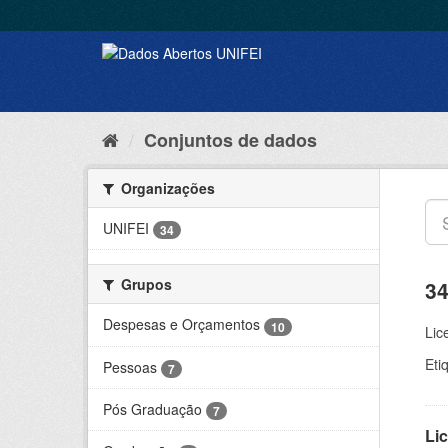
Conjuntos de dados
Organizações
UNIFEI
34
Grupos
34
Despesas e Orçamentos
10
Lic
Eti
Pessoas
7
Pós Graduação
7
Lic