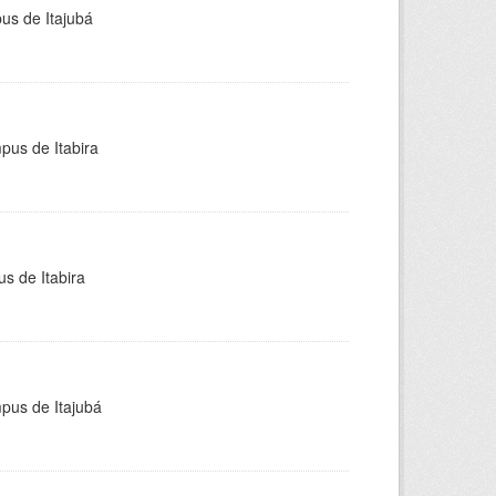
pus de Itajubá
pus de Itabira
s de Itabira
mpus de Itajubá