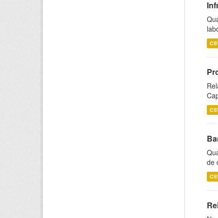
Inf
Qua
lab
CS
Pr
Rel
Cap
CS
Ba
Qua
de 
CS
Rel