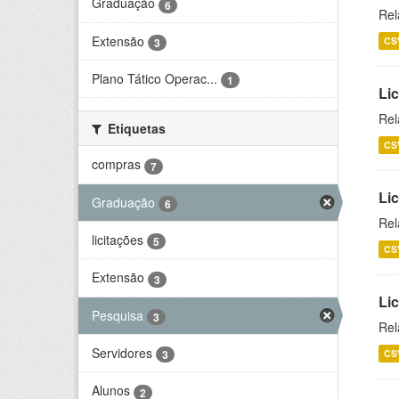
Graduação
6
Rel
Extensão
CS
3
Plano Tático Operac...
1
Lic
Rel
Etiquetas
CS
compras
7
Lic
Graduação
6
Rel
licitações
5
CS
Extensão
3
Li
Pesquisa
3
Rel
Servidores
CS
3
Alunos
2