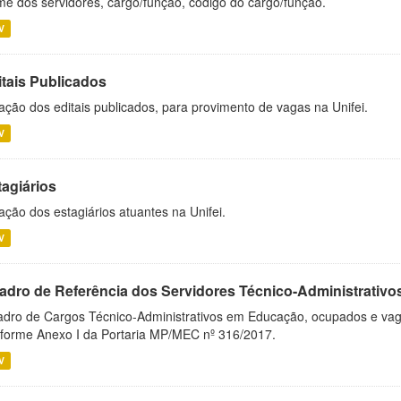
e dos servidores, cargo/função, código do cargo/função.
V
itais Publicados
ação dos editais publicados, para provimento de vagas na Unifei.
V
tagiários
ação dos estagiários atuantes na Unifei.
V
adro de Referência dos Servidores Técnico-Administrati
dro de Cargos Técnico-Administrativos em Educação, ocupados e vagos 
forme Anexo I da Portaria MP/MEC nº 316/2017.
V