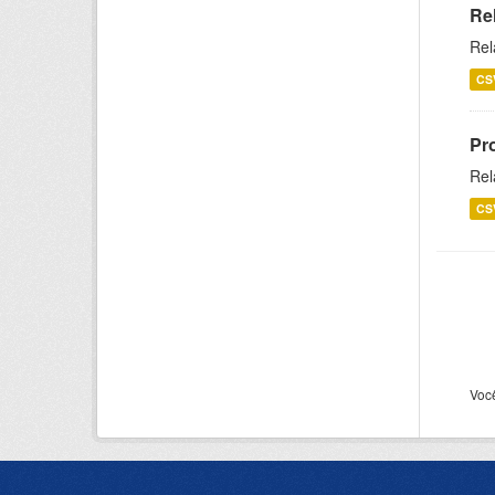
Re
Rel
CS
Pr
Rel
CS
Voc