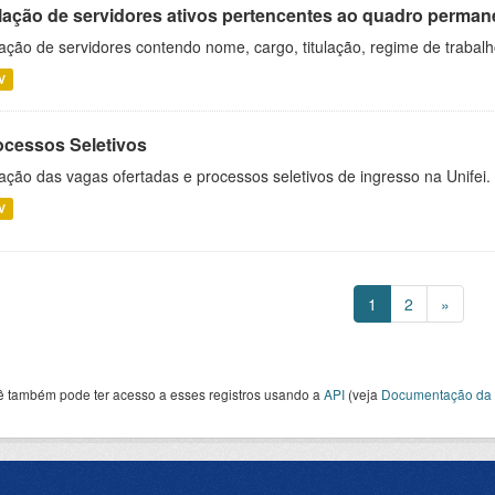
lação de servidores ativos pertencentes ao quadro permane
ação de servidores contendo nome, cargo, titulação, regime de trabal
V
ocessos Seletivos
ação das vagas ofertadas e processos seletivos de ingresso na Unifei.
V
1
2
»
ê também pode ter acesso a esses registros usando a
API
(veja
Documentação da 