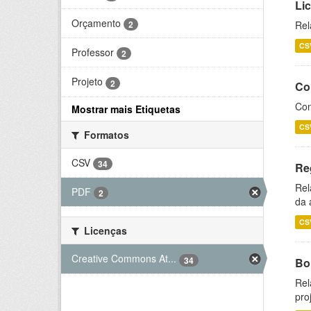
Li
Orçamento
2
Rel
CS
Professor
2
Projeto
2
Co
Con
Mostrar mais Etiquetas
CS
Formatos
CSV
34
Re
Rel
PDF
2
da 
CS
Licenças
Creative Commons At...
34
Bol
Rel
pro