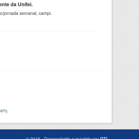
nte da Unifei.
ho/jornada semanal, campi.
API
).
© 2018 - Desenvolvido e mantido por
DTI