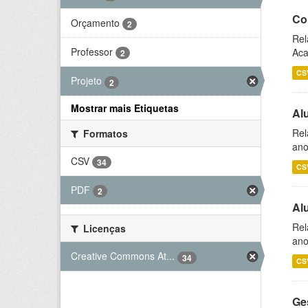
Co
Orçamento
2
Rel
Professor
Aca
2
CS
Projeto
2
Mostrar mais Etiquetas
Al
Rel
Formatos
ano
CSV
34
CS
PDF
2
Al
Rel
Licenças
ano
Creative Commons At...
34
CS
Ge