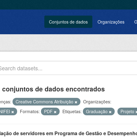
Conjuntos de dados
Organizações
G
 conjuntos de dados encontrados
enças:
Creative Commons Atribuição
Organizações:
NIFEI
Formatos:
PDF
Etiquetas:
Graduação
Projeto
lação de servidores em Programa de Gestão e Desempenh