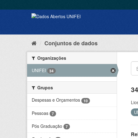
Conjuntos de dados
Organizações
UNIFEI
34
Grupos
34
Despesas e Orçamentos
10
Lic
U
Pessoas
7
Pós Graduação
7
Re