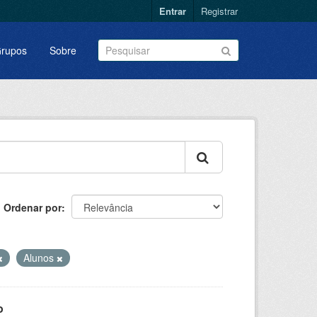
Entrar
Registrar
rupos
Sobre
Ordenar por
Alunos
o