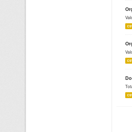
Or
Val
CS
Or
Val
CS
Do
Tot
CS