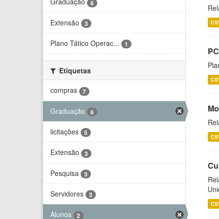
Graduação
6
Rel
Extensão
CS
3
Plano Tático Operac...
1
PC
Pla
Etiquetas
CS
compras
7
Mo
Graduação
6
Rel
licitações
5
CS
Extensão
3
Cu
Pesquisa
3
Rel
Uni
Servidores
3
CS
Alunos
2