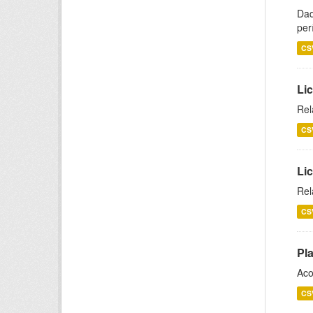
Dad
per
CS
Lic
Rel
CS
Lic
Rel
CS
Pl
Aco
CS