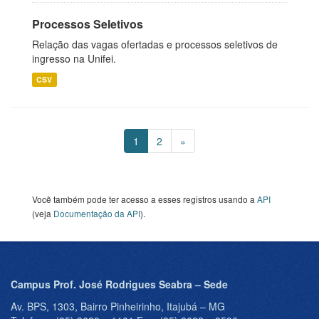
Processos Seletivos
Relação das vagas ofertadas e processos seletivos de
ingresso na Unifei.
CSV
1
2
»
Você também pode ter acesso a esses registros usando a
API
(veja
Documentação da API
).
Campus Prof. José Rodrigues Seabra – Sede
Av. BPS, 1303, Bairro Pinheirinho, Itajubá – MG