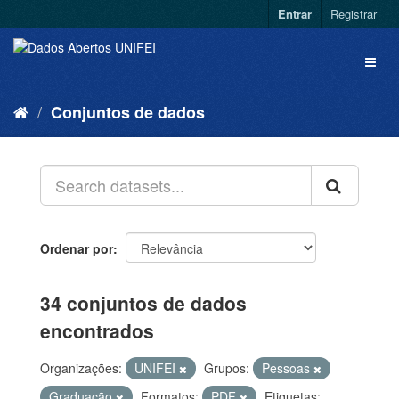
Entrar
Registrar
Conjuntos de dados
Ordenar por
34 conjuntos de dados
encontrados
Organizações:
UNIFEI
Grupos:
Pessoas
Graduação
Formatos:
PDF
Etiquetas: