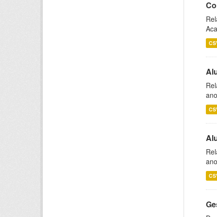
Co
Rel
Aca
CS
Al
Rel
ano
CS
Al
Rel
ano
CS
Ge