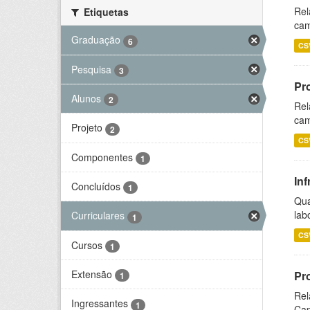
Rel
Etiquetas
cam
Graduação
6
CS
Pesquisa
3
Pr
Alunos
2
Rel
cam
Projeto
2
CS
Componentes
1
Inf
Concluídos
1
Qua
lab
Curriculares
1
CS
Cursos
1
Extensão
Pr
1
Rel
Ingressantes
1
Cap