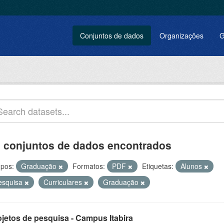
Conjuntos de dados
Organizações
G
 conjuntos de dados encontrados
pos:
Graduação
Formatos:
PDF
Etiquetas:
Alunos
esquisa
Curriculares
Graduação
ojetos de pesquisa - Campus Itabira