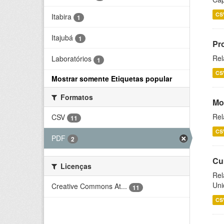
CS
Itabira
1
Itajubá
1
Pr
Rel
Laboratórios
1
CS
Mostrar somente Etiquetas popular
Formatos
Mo
Rel
CSV
11
CS
PDF
2
Cu
Licenças
Rel
Uni
Creative Commons At...
11
CS