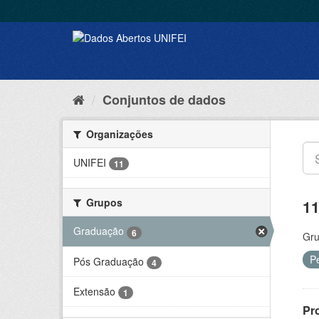
Conjuntos de dados
Organizações
UNIFEI
11
Grupos
11
Graduação
6
Gru
P
Pós Graduação
4
Extensão
1
Pr