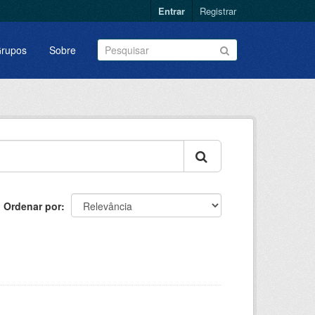
Entrar
Registrar
rupos
Sobre
Ordenar por