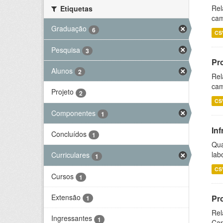
Rel
Etiquetas
cam
Graduação
6
CS
Pesquisa
3
Pr
Alunos
2
Rel
cam
Projeto
2
CS
Componentes
1
Inf
Concluídos
1
Qua
lab
Curriculares
1
CS
Cursos
1
Extensão
Pr
1
Rel
Ingressantes
1
Cap