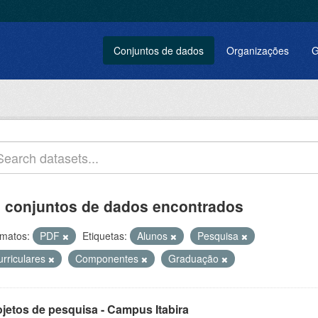
Conjuntos de dados
Organizações
G
 conjuntos de dados encontrados
matos:
PDF
Etiquetas:
Alunos
Pesquisa
urriculares
Componentes
Graduação
ojetos de pesquisa - Campus Itabira