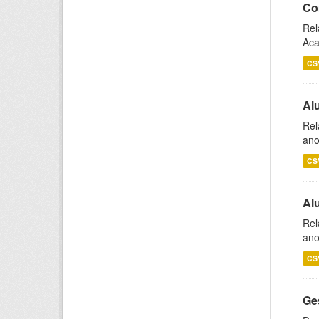
Co
Rel
Aca
CS
Al
Rel
ano
CS
Al
Rel
ano
CS
Ge