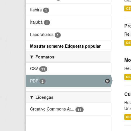
CS
Itabira
1
Itajubá
1
Pr
Rel
Laboratórios
1
CS
Mostrar somente Etiquetas popular
Formatos
Mo
Rel
CSV
11
CS
PDF
2
Cu
Licenças
Rel
Uni
Creative Commons At...
11
CS