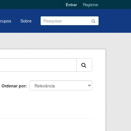
Entrar
Registrar
rupos
Sobre
Ordenar por