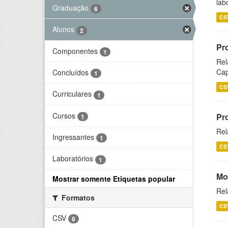
lab
Graduação
6
CS
Alunos
2
Pr
Componentes
1
Rel
Cap
Concluídos
1
CS
Curriculares
1
Cursos
Pr
1
Rel
Ingressantes
1
CS
Laboratórios
1
Mo
Mostrar somente Etiquetas popular
Rel
Formatos
CS
CSV
8