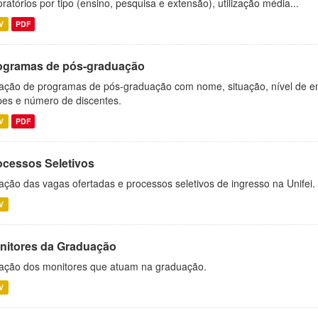
oratórios por tipo (ensino, pesquisa e extensão), utilização média...
V
PDF
ogramas de pós-graduação
ação de programas de pós-graduação com nome, situação, nível de ens
es e número de discentes.
V
PDF
ocessos Seletivos
ação das vagas ofertadas e processos seletivos de ingresso na Unifei.
V
nitores da Graduação
ação dos monitores que atuam na graduação.
V