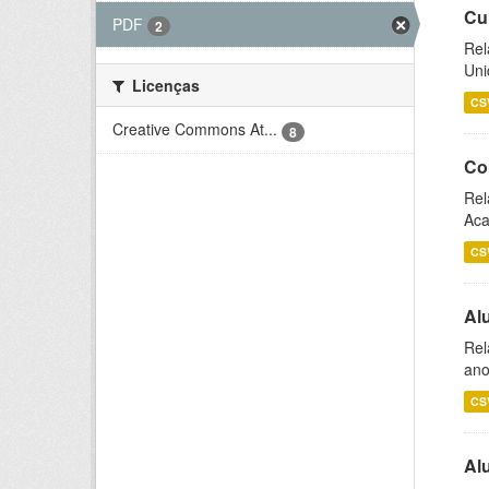
Cu
PDF
2
Rel
Uni
Licenças
CS
Creative Commons At...
8
Co
Rel
Aca
CS
Al
Rel
ano
CS
Al