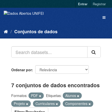
Entrar
Registrar
Conjuntos de dados
Ordenar por
7 conjuntos de dados encontrados
Formatos:
PDF
Etiquetas:
Alunos
Projeto
Curriculares
Componentes
Filtrar Resultados