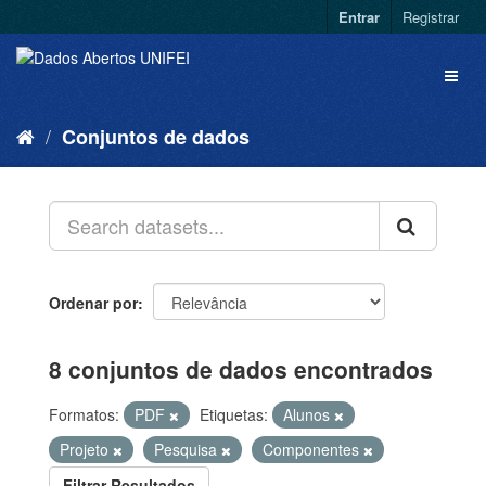
Entrar
Registrar
Conjuntos de dados
Ordenar por
8 conjuntos de dados encontrados
Formatos:
PDF
Etiquetas:
Alunos
Projeto
Pesquisa
Componentes
Filtrar Resultados