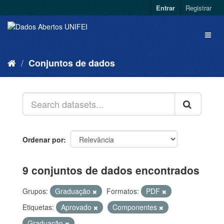
Entrar
Registrar
Conjuntos de dados
Ordenar por
9 conjuntos de dados encontrados
Grupos:
Graduação
Formatos:
PDF
Etiquetas:
Aprovado
Componentes
Graduação