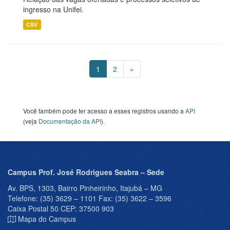
ingresso na Unifei.
CSV
1
2
»
Você também pode ter acesso a esses registros usando a
API
(veja
Documentação da API
).
Campus Prof. José Rodrigues Seabra – Sede
Av. BPS, 1303, Bairro Pinheirinho, Itajubá – MG
Telefone: (35) 3629 – 1101 Fax: (35) 3622 – 3596
Caixa Postal 50 CEP: 37500 903
Mapa do Campus