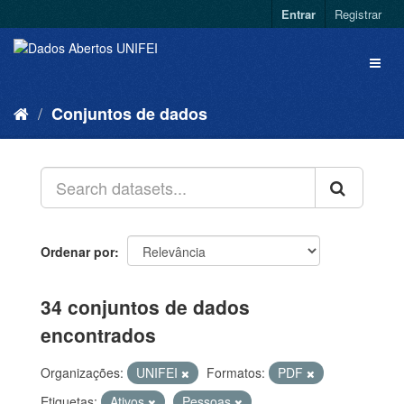
Entrar
Registrar
Conjuntos de dados
Ordenar por
34 conjuntos de dados
encontrados
Organizações:
UNIFEI
Formatos:
PDF
Etiquetas:
Ativos
Pessoas