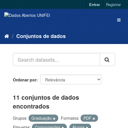
Entrar
Registrar
Conjuntos de dados
Ordenar por
11 conjuntos de dados
encontrados
Grupos:
Graduação
Formatos:
PDF
Etiquetas:
Componentes
Alunos