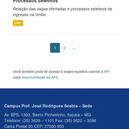
Processos Seletivos
Relação das vagas ofertadas e processos seletivos de
ingresso na Unifei.
CSV
1
2
»
Você também pode ter acesso a esses registros usando a
API
(veja
Documentação da API
).
Campus Prof. José Rodrigues Seabra – Sede
Av. BPS, 1303, Bairro Pinheirinho, Itajubá – MG
Telefone: (35) 3629 – 1101 Fax: (35) 3622 – 3596
Caixa Postal 50 CEP: 37500 903