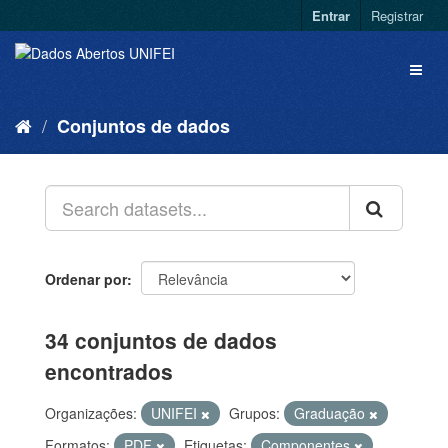
Entrar
Registrar
Conjuntos de dados
Ordenar por
34 conjuntos de dados
encontrados
Organizações:
UNIFEI
Grupos:
Graduação
Formatos:
PDF
Etiquetas:
Componentes