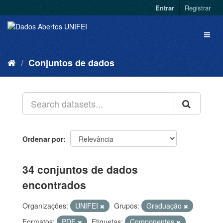
Entrar
Registrar
Conjuntos de dados
Ordenar por
34 conjuntos de dados
encontrados
Organizações:
UNIFEI
Grupos:
Graduação
Formatos:
PDF
Etiquetas:
Componentes