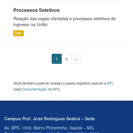
Processos Seletivos
Relação das vagas ofertadas e processos seletivos de
ingresso na Unifei.
CSV
1
2
»
Você também pode ter acesso a esses registros usando a
API
(veja
Documentação da API
).
Campus Prof. José Rodrigues Seabra – Sede
Av. BPS, 1303, Bairro Pinheirinho, Itajubá – MG