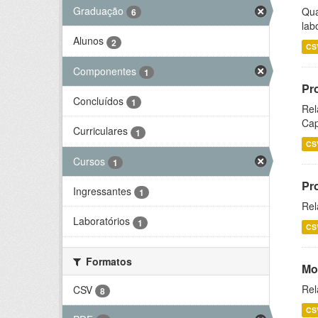
Graduação
Qua
6
lab
Alunos
2
CS
Componentes
1
Pr
Concluídos
1
Rel
Cap
Curriculares
1
CS
Cursos
1
Pr
Ingressantes
1
Rel
Laboratórios
1
CS
Formatos
Mo
Rel
CSV
8
CS