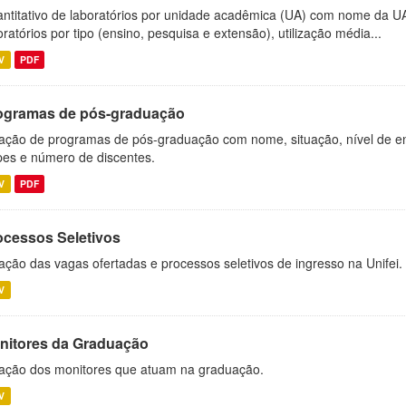
ntitativo de laboratórios por unidade acadêmica (UA) com nome da U
oratórios por tipo (ensino, pesquisa e extensão), utilização média...
V
PDF
ogramas de pós-graduação
ação de programas de pós-graduação com nome, situação, nível de ens
es e número de discentes.
V
PDF
ocessos Seletivos
ação das vagas ofertadas e processos seletivos de ingresso na Unifei.
V
nitores da Graduação
ação dos monitores que atuam na graduação.
V