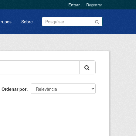
Entrar
Registrar
rupos
Sobre
Ordenar por