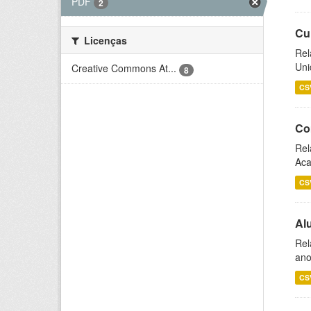
PDF
2
Cu
Licenças
Rel
Uni
Creative Commons At...
8
CS
Co
Rel
Aca
CS
Al
Rel
ano
CS