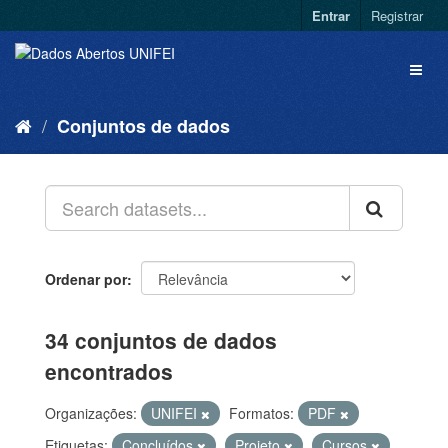
Entrar
Registrar
Conjuntos de dados
Ordenar por
34 conjuntos de dados
encontrados
Organizações:
UNIFEI
Formatos:
PDF
Etiquetas:
Concluídos
Projeto
Cursos