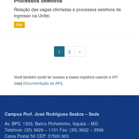
Processos Seletivos
Relação das vagas ofertadas e processos seletivos de
ingresso na Unifei.
CSV
1
2
»
Você também pode ter acesso a esses registros usando a
API
(veja
Documentação da API
).
Campus Prof. José Rodrigues Seabra – Sede
Av. BPS, 1303, Bairro Pinheirinho, Itajubá – MG
Telefone: (35) 3629 – 1101 Fax: (35) 3622 – 3596
Caixa Postal 50 CEP: 37500 903