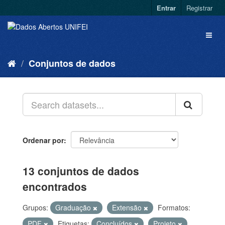
Entrar
Registrar
Conjuntos de dados
Ordenar por
13 conjuntos de dados
encontrados
Grupos:
Graduação
Extensão
Formatos:
PDF
Etiquetas:
Concluídos
Projeto