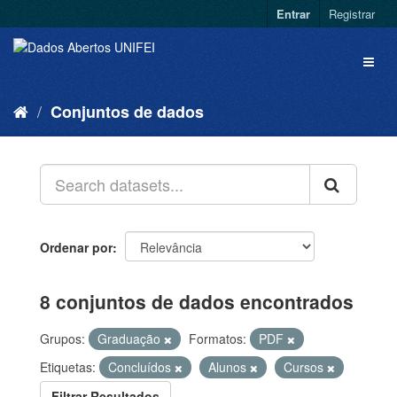
Entrar
Registrar
Conjuntos de dados
Ordenar por
8 conjuntos de dados encontrados
Grupos:
Graduação
Formatos:
PDF
Etiquetas:
Concluídos
Alunos
Cursos
Filtrar Resultados