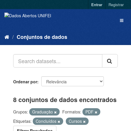
Entrar
Registrar
Conjuntos de dados
Ordenar por
8 conjuntos de dados encontrados
Grupos:
Graduação
Formatos:
PDF
Etiquetas:
Concluídos
Cursos
Filtrar Resultados