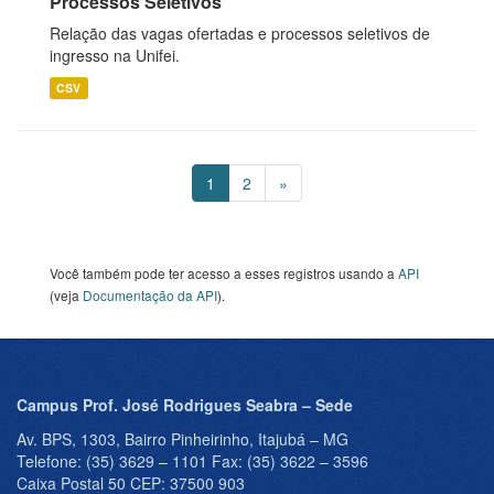
Processos Seletivos
Relação das vagas ofertadas e processos seletivos de
ingresso na Unifei.
CSV
1
2
»
Você também pode ter acesso a esses registros usando a
API
(veja
Documentação da API
).
Campus Prof. José Rodrigues Seabra – Sede
Av. BPS, 1303, Bairro Pinheirinho, Itajubá – MG
Telefone: (35) 3629 – 1101 Fax: (35) 3622 – 3596
Caixa Postal 50 CEP: 37500 903