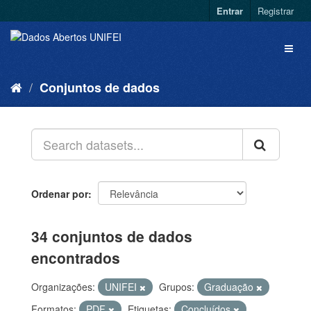
Entrar
Registrar
Conjuntos de dados
Ordenar por
34 conjuntos de dados
encontrados
Organizações:
UNIFEI
Grupos:
Graduação
Formatos:
PDF
Etiquetas:
Concluídos