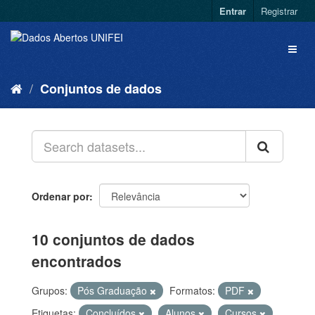
Entrar
Registrar
Conjuntos de dados
Ordenar por
10 conjuntos de dados
encontrados
Grupos:
Pós Graduação
Formatos:
PDF
Etiquetas:
Concluídos
Alunos
Cursos