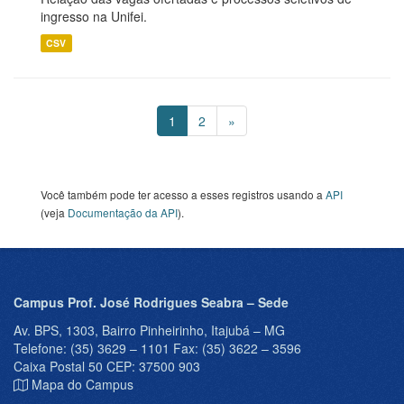
ingresso na Unifei.
CSV
1
2
»
Você também pode ter acesso a esses registros usando a
API
(veja
Documentação da API
).
Campus Prof. José Rodrigues Seabra – Sede
Av. BPS, 1303, Bairro Pinheirinho, Itajubá – MG
Telefone: (35) 3629 – 1101 Fax: (35) 3622 – 3596
Caixa Postal 50 CEP: 37500 903
Mapa do Campus