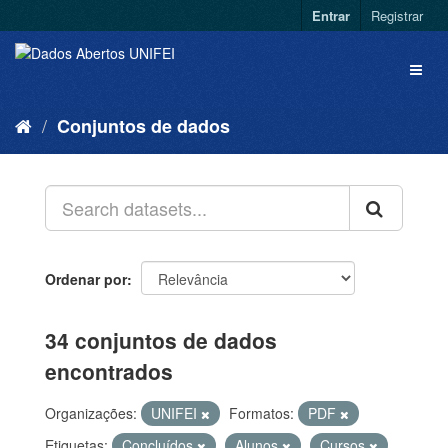
Entrar
Registrar
Conjuntos de dados
Ordenar por
34 conjuntos de dados
encontrados
Organizações:
UNIFEI
Formatos:
PDF
Etiquetas:
Concluídos
Alunos
Cursos