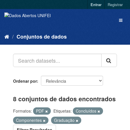
Entrar
Registrar
Conjuntos de dados
Ordenar por
8 conjuntos de dados encontrados
Formatos:
PDF
Etiquetas:
Concluídos
Componentes
Graduação
Filtrar Resultados